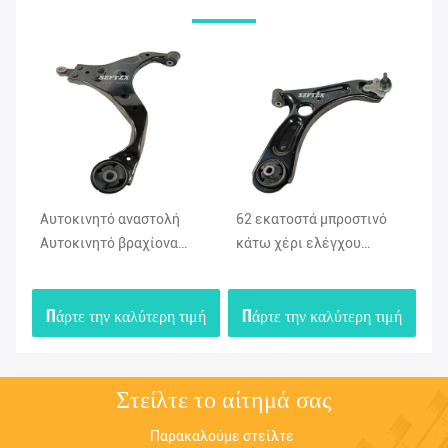
Αυτοκινητό αναστολή
62 εκατοστά μπροστινό
Πρ
Αυτοκινητό βραχίονα
κάτω χέρι ελέγχου
βρ
ελέγχου 545002E000
54501F0000 54500F0000
αυ
545012E000 Για την
Για την Hyundai Kia 2018-
54
μή
Πάρτε την καλύτερη τιμή
Πάρτε την καλύτερη τιμή
Π
Hyundai του Πεκίνου
2020
Ki
Στείλτε το αίτημά σας
Παρακαλούμε στείλτε 