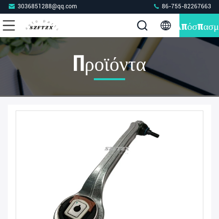
3036851288@qq.com
86-755-82267663
Απόσπασμ
Προϊόντα