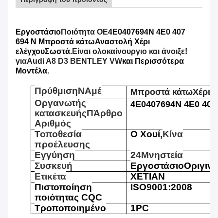
Εργοστάσιο
Ποιότητα ΟΕ
4E0407694N 4E0 407
694
N
Μπροστά κάτω
Αναστολή
Χέρι
ελέγχου
Σωστά.
Είναι ολοκαίνουργιο και άνοιξε!
για
Audi A8 D3 BENTLEY VW
και Περισσότερα
Μοντέλα.
Π
ρύθμιση
N
Αμέ
Μπροστά κάτω
Χέρι 
Οργανωτής
4E0407694N 4E0 407
κατασκευής
Π
Άρθρο
Αριθμός
Τοποθεσία
Ο Χουί,
Κίνα
προέλευσης
Εγγύηση
24
Μ
νηστεία
Συσκευή
Εργοστάσιο
Ο
ριγινι
Ετικέτα
ΧΕΤΙΑΝ
Πιστοποίηση
ISO9001:2008
ποιότητας CQC
Τροποποιημένο
1PC