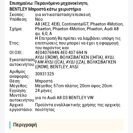
Επισημαίνω:
Περαινόμενο μηχανοκίνητο
,
BENTLEY Μπροστά κάτω χειριστήριο
Σκοπός:
για αντικατάσταση/επισκευή
Υπόθεση:
Νέο
Α8 (4E2, 4E8), ContinentalGT, Phaeton 4Motion,
Σχήμα:
Phaeton, Phaeton 4Motion, Phaeton, Audi A8
qu. 6,0, A
Η Επιτροπή θα πρέπει να λαμβάνει υπόψη τις
Έτος:
επιπτώσεις που μπορεί να έχει η εφαρμογή
του παρόντος καν
ΟΙ ΟΧΙ.:
4E0407694N 4E0 407 694 N
ΑΥΔΙ ((RDW), ΒΟΛΚΣΒΑΓΚΕΝ ((ΗΠΑ), ΑΥΔΙ,
Εγκατάσταση
FAW ΑΥΔΙ ((CA), ΑΥΔΙ ((ZA), ΒΟΛΚΣΒΑΓΚΕΝ
αυτοκινήτου:
((RDW), BENTLEY, ΑΥΔΙ
Αριθμός
30931325
αναφοράς:
Θέση:
Μπροστά
Μέγεθος:
Μέγεθος 57cm πλάτος 20cm ύψος 20cm
Εγγύηση:
24 μήνες
Μοντέλο
για το Audi A8 D3 BENTLEY VW
αυτοκινήτου:
Αρχικό
Προϊόντα εναλλακτικής χρήσης της αρχικής
εργοστάσιο:
ποιότητας
Περιγραφή