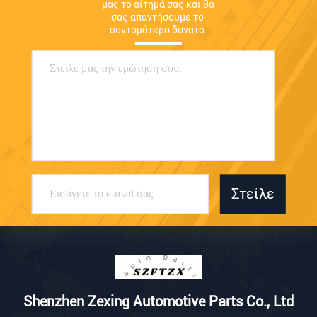
μας το αίτημά σας και θα 
σας απαντήσουμε το 
συντομότερο δυνατό.
Στείλε
Shenzhen Zexing Automotive Parts Co., Ltd