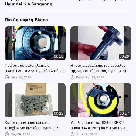
Hyundai Kia Sangyong
Πιο Δημοφιλή Βίντεο
00:18
00:29
Πρωτότυπο ρολόι ελατήριο
Η τροχιά ανάφλεξης του μοντέλου
934901W110 ASSY- ρολόι ελατήριο
της Κορεατικής σειράς Hyundai Kia
για KIA Rio HYUNDAI Sonata
Sangyong
June 10, 2024
December 13, 2024
00:22
00:17
Καδένα χρονισμού σετ οκτώ
Υψηλής ποιότητας 93490-3R311
τεμαχίων για κινητήρα Hyundai Kia
τιμόνι ρολόι ελατήριο για Kia Picanto
Diesel 2.2 CRDI για KIA Sorento και
Optima K5 Cadenza K7
May 09, 2024
June 10, 2024