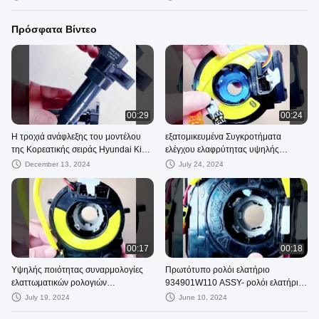
Wick 2.2T an
Πρόσφατα Βίντεο
00:29
00:24
Η τροχιά ανάφλεξης του μοντέλου
εξατομικευμένα Συγκροτήματα
της Κορεατικής σειράς Hyundai Kia
ελέγχου ελαφρύτητας υψηλής
Sangyong
ποιότητας αυτοκινητοβιομηχανικών
December 13, 2024
July 24, 2024
ρολογιών
00:17
00:18
Υψηλής ποιότητας συναρμολογίες
Πρωτότυπο ρολόι ελατήριο
ελαττωματικών ρολογιών
934901W110 ASSY- ρολόι ελατήριο
αυτοκινήτων που κατασκευάζονται
για KIA Rio HYUNDAI Sonata
July 19, 2024
June 10, 2024
στο Πεκίνο της Κίνας