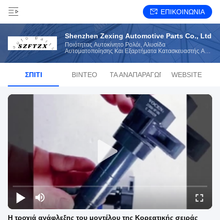
ΕΠΙΚΟΙΝΩΝΙΑ
Shenzhen Zexing Automotive Parts Co., Ltd
Ποιότητας Αυτοκίνητο Ρολόι, Αλυσίδα
Αυτοματοποίησης Και Εξαρτήματα Κατασκευαστής Από
Την Κίνα
ΣΠΊΤΙ
ΒΊΝΤΕΟ
ΛΊΣΤΑ ΑΝΑΠΑΡΑΓΩΓΉΣ
WEBSITE
Η τροχιά ανάφλεξης του μοντέλου της Κορεατικής σειράς