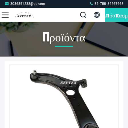
3036851288@qq.com
86-755-82267663
Απόσπασμ
Προϊόντα