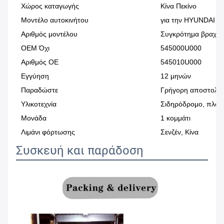
Χώρος καταγωγής
Κίνα Πεκίνο
Μοντέλο αυτοκινήτου
για την HYUNDAI G
Αριθμός μοντέλου
Συγκρότημα βραχίο
OEM Όχι
545000U000
Αριθμός ΟΕ
545010U000
Εγγύηση
12 μηνών
Παραδώστε
Γρήγορη αποστολή
Υλικοτεχνία
Σιδηρόδρομο, πλοίο
Μονάδα
1 κομμάτι
Λιμάνι φόρτωσης
Σενζέν, Κίνα
Συσκευή και παράδοση