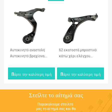
Αυτοκινητό αναστολή
62 εκατοστά μπροστινό
Πρ
Αυτοκινητό βραχίονα
κάτω χέρι ελέγχου
βρ
ελέγχου 545002E000
54501F0000 54500F0000
αυ
545012E000 Για την
Για την Hyundai Kia 2018-
54
μή
Πάρτε την καλύτερη τιμή
Πάρτε την καλύτερη τιμή
Π
Hyundai του Πεκίνου
2020
Ki
Στείλτε το αίτημά σας
Παρακαλούμε στείλτε 
μας το αίτημά σας και θα 