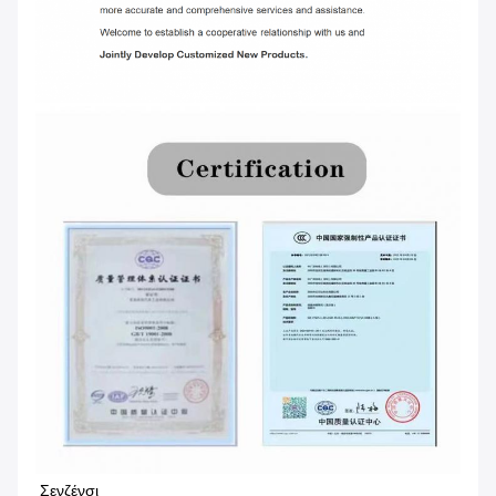
Σενζένσι