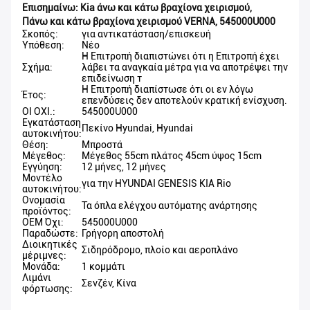
Επισημαίνω:
Kia άνω και κάτω βραχίονα χειρισμού
,
Πάνω και κάτω βραχίονα χειρισμού VERNA
,
545000U000
Σκοπός:
για αντικατάσταση/επισκευή
Υπόθεση:
Νέο
Η Επιτροπή διαπιστώνει ότι η Επιτροπή έχει
Σχήμα:
λάβει τα αναγκαία μέτρα για να αποτρέψει την
επιδείνωση τ
Η Επιτροπή διαπίστωσε ότι οι εν λόγω
Έτος:
επενδύσεις δεν αποτελούν κρατική ενίσχυση.
ΟΙ ΟΧΙ.:
545000U000
Εγκατάσταση
Πεκίνο Hyundai, Hyundai
αυτοκινήτου:
Θέση:
Μπροστά
Μέγεθος:
Μέγεθος 55cm πλάτος 45cm ύψος 15cm
Εγγύηση:
12 μήνες, 12 μήνες
Μοντέλο
για την HYUNDAI GENESIS KIA Rio
αυτοκινήτου:
Ονομασία
Τα όπλα ελέγχου αυτόματης ανάρτησης
προϊόντος:
OEM Όχι:
545000U000
Παραδώστε:
Γρήγορη αποστολή
Διοικητικές
Σιδηρόδρομο, πλοίο και αεροπλάνο
μέριμνες:
Μονάδα:
1 κομμάτι
Λιμάνι
Σενζέν, Κίνα
φόρτωσης: