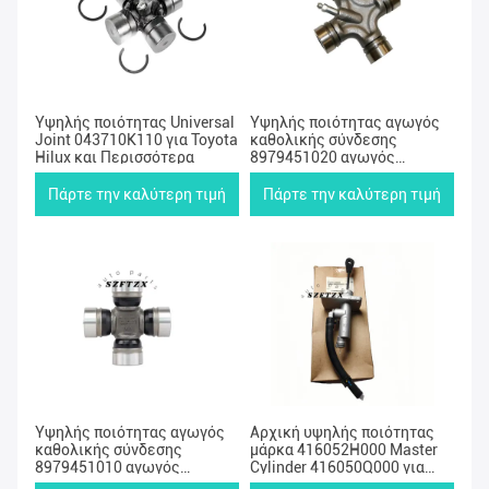
Υψηλής ποιότητας Universal
Υψηλής ποιότητας αγωγός
Joint 043710K110 για Toyota
καθολικής σύνδεσης
Hilux και Περισσότερα
8979451020 αγωγός
καθολικής σύνδεσης κοινής
αράχνης για Isuzu Rodeo και
Πάρτε την καλύτερη τιμή
Πάρτε την καλύτερη τιμή
άλλα
Υψηλής ποιότητας αγωγός
Αρχική υψηλής ποιότητας
καθολικής σύνδεσης
μάρκα 416052H000 Master
8979451010 αγωγός
Cylinder 416050Q000 για
καθολικής σύνδεσης κοινής
Hyundai i30 Kia CEED