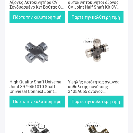
Άξονες Αυτοκινητήρα CV
αυτοκινητοκίνητοι άξονες
Συνδυασμένο Κιτ Βούτας CV
CV Joint Half Shaft Kit CV
Ρουχένια Βούτα
Joint 496002EA00 Για
49508H1000 Για Hyundai H-1
HYUNDAI Tucson 2.0
Πάρτε την καλύτερη τιμή
Πάρτε την καλύτερη τιμή
Terracan
High Quality Shaft Universal
Υψηλής ποιότητας αγωγός
Joint 8979451010 Shaft
καθολικής σύνδεσης
Universal Connect Joint
3405A055 αγωγός
Spider Kit for Isuzu Rodeo
καθολικής σύνδεσης κοινής
and More
σύνδεσης Spider Kit για
Πάρτε την καλύτερη τιμή
Πάρτε την καλύτερη τιμή
Mitsubishi L200