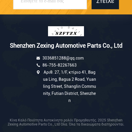
Στείλε
Shenzhen Zexing Automotive Parts Co., Ltd
3036851288@qq.com
86-755-82267663
Αριθ. 27, 1/F, κτίριο 41, Bag
ua Ling, Bagua 2 Road, Yuan
ling Street, Shanglin Commu
nity, Futian District, Shenzhe
n
Κίνα Καλό Ποιότητα Αυτοκίνητο ρολόι Προμηθευτής. 2025 Shenzhen
Zexing Automotive Parts Co., Ltd Όλα. Όλα τα δικαιώματα διατηρούνται.