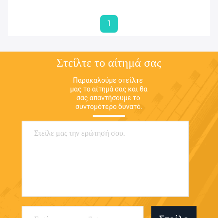
για την Hyundai Kia
1
Στείλτε το αίτημά σας
Παρακαλούμε στείλτε 
μας το αίτημά σας και θα 
σας απαντήσουμε το 
συντομότερο δυνατό.