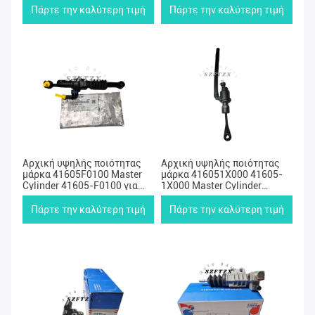
αράχνης για Isuzu Rodeo και
Πάρτε την καλύτερη τιμή
Πάρτε την καλύτερη τιμή
άλλα
Αρχική υψηλής ποιότητας
Αρχική υψηλής ποιότητας
μάρκα 41605F0100 Master
μάρκα 416051X000 41605-
Cylinder 41605-F0100 για
1X000 Master Cylinder
Hyundai Elantra GT Kia Forte
416053X100
Πάρτε την καλύτερη τιμή
Πάρτε την καλύτερη τιμή