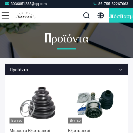
3036851288@qq.com
86-755-82267663
Απόσπασμ
Προϊόντα
Προϊόντα
Βίντεο
Βίντεο
Μπροστά Εξωτερικοί
Εξωτερικοί