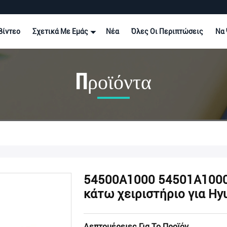
Βίντεο
Σχετικά Με Εμάς
Νέα
Όλες Οι Περιπτώσεις
Να 
Προϊόντα
54500A1000 54501A1000 
κάτω χειριστήριο για Hyun
Λεπτομέρειες Για Το Προϊόν