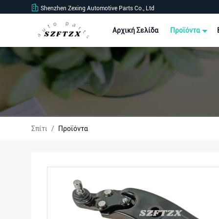
Shenzhen Zexing Automotive Parts Co., Ltd
Αρχική Σελίδα
Προϊόντα
Σπίτι
/
Προϊόντα