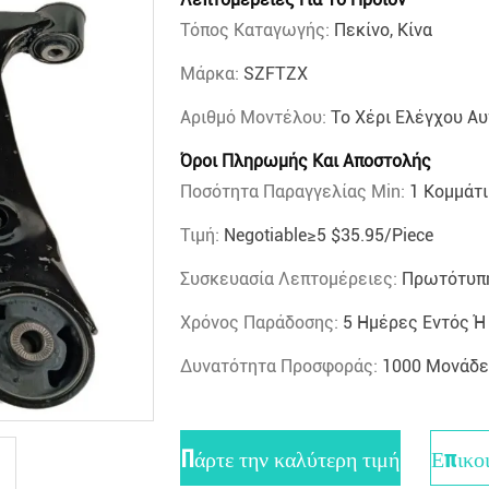
Τόπος Καταγωγής:
Πεκίνο, Κίνα
Μάρκα:
SZFTZX
Αριθμό Μοντέλου:
Το Χέρι Ελέγχου Α
Όροι Πληρωμής Και Αποστολής
Ποσότητα Παραγγελίας Min:
1 Κομμάτι
Τιμή:
Negotiable≥5 $35.95/piece
Συσκευασία Λεπτομέρειες:
Πρωτότυπη
Χρόνος Παράδοσης:
5 Ημέρες Εντός 
Δυνατότητα Προσφοράς:
1000 Μονάδε
Πάρτε την καλύτερη τιμή
Επικο