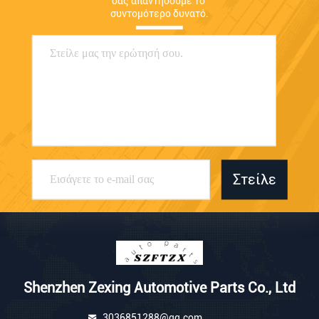
σας απαντήσουμε το 
συντομότερο δυνατό.
Στείλε
Shenzhen Zexing Automotive Parts Co., Ltd
3036851288@qq.com