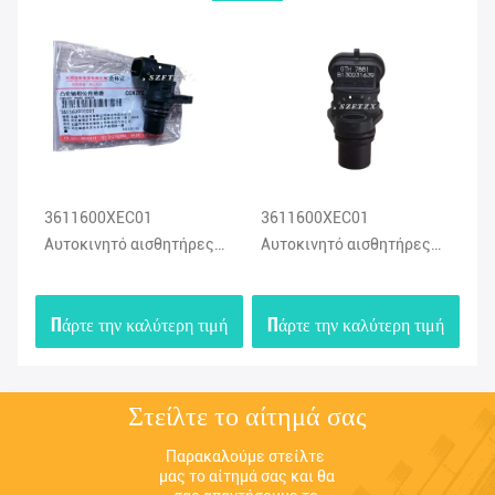
3611600XEC01
3611600XEC01
Πρ
Αυτοκινητό αισθητήρες
Αυτοκινητό αισθητήρες
02
εισροής αισθητήρας
Oem Camshaft Position
αι
θέσης ατρακτοφόρου για
Sensor Για το Μεγάλο
αέ
μή
Πάρτε την καλύτερη τιμή
Πάρτε την καλύτερη τιμή
Π
περιπλανώμενο H4 H6 H8
Τείχος Haval Hover H4 H6
γι
ck
H9 WEY VV5
Bu
Στείλτε το αίτημά σας
Παρακαλούμε στείλτε 
μας το αίτημά σας και θα 