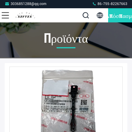
3036851288@qq.com
86-755-82267663
Απόσπασμ
Προϊόντα