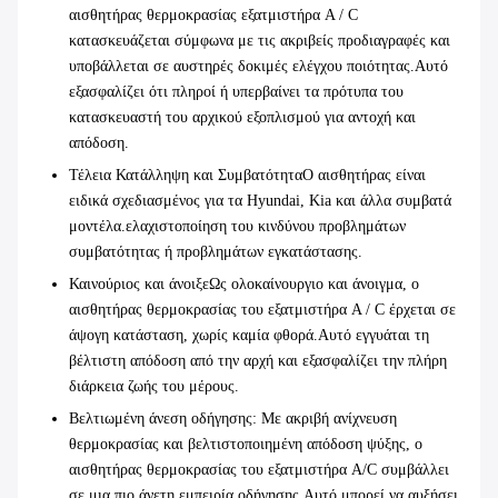
αισθητήρας θερμοκρασίας εξατμιστήρα A / C
κατασκευάζεται σύμφωνα με τις ακριβείς προδιαγραφές και
υποβάλλεται σε αυστηρές δοκιμές ελέγχου ποιότητας.Αυτό
εξασφαλίζει ότι πληροί ή υπερβαίνει τα πρότυπα του
κατασκευαστή του αρχικού εξοπλισμού για αντοχή και
απόδοση.
Τέλεια Κατάλληψη και Συμβατότητα
Ο αισθητήρας είναι
ειδικά σχεδιασμένος για τα Hyundai, Kia και άλλα συμβατά
μοντέλα.ελαχιστοποίηση του κινδύνου προβλημάτων
συμβατότητας ή προβλημάτων εγκατάστασης.
Καινούριος και άνοιξε
Ως ολοκαίνουργιο και άνοιγμα, ο
αισθητήρας θερμοκρασίας του εξατμιστήρα A / C έρχεται σε
άψογη κατάσταση, χωρίς καμία φθορά.Αυτό εγγυάται τη
βέλτιστη απόδοση από την αρχή και εξασφαλίζει την πλήρη
διάρκεια ζωής του μέρους.
Βελτιωμένη άνεση οδήγησης
: Με ακριβή ανίχνευση
θερμοκρασίας και βελτιστοποιημένη απόδοση ψύξης, ο
αισθητήρας θερμοκρασίας του εξατμιστήρα A/C συμβάλλει
σε μια πιο άνετη εμπειρία οδήγησης.Αυτό μπορεί να αυξήσει