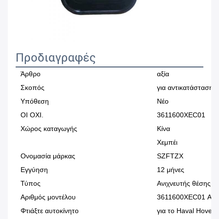
Προδιαγραφές
Άρθρο
αξία
Σκοπός
για αντικατάσταση/
Υπόθεση
Νέο
ΟΙ ΟΧΙ.
3611600XEC01
Χώρος καταγωγής
Κίνα
Χεμπέι
Ονομασία μάρκας
SZFTZX
Εγγύηση
12 μήνες
Τύπος
Ανιχνευτής θέσης α
Αριθμός μοντέλου
3611600XEC01 Ανιχ
Φτιάξτε αυτοκίνητο
για το Haval Hove