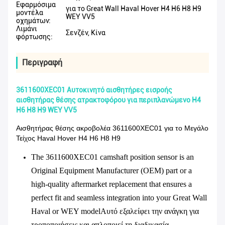
Εφαρμόσιμα
για το Great Wall Haval Hover H4 H6 H8 H9
μοντέλα
WEY VV5
οχημάτων:
Λιμάνι
Σενζέν, Κίνα
φόρτωσης:
Περιγραφή
3611600XEC01 Αυτοκινητό αισθητήρες εισροής
αισθητήρας θέσης ατρακτοφόρου για περιπλανώμενο H4
H6 H8 H9 WEY VV5
Αισθητήρας θέσης ακροβολέα 3611600XEC01 για το Μεγάλο
Τείχος Haval Hover H4 H6 H8 H9
The 3611600XEC01 camshaft position sensor is an
Original Equipment Manufacturer (OEM) part or a
high-quality aftermarket replacement that ensures a
perfect fit and seamless integration into your Great Wall
Haval or WEY modelΑυτό εξαλείφει την ανάγκη για
τροποποιήσεις και απλοποιεί τη διαδικασία