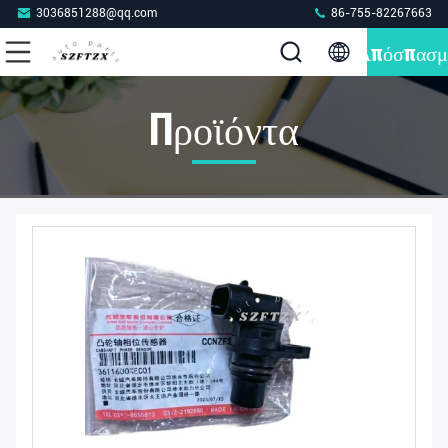
3036851288@qq.com
86-755-82267663
Απόσπασμ
Προϊόντα