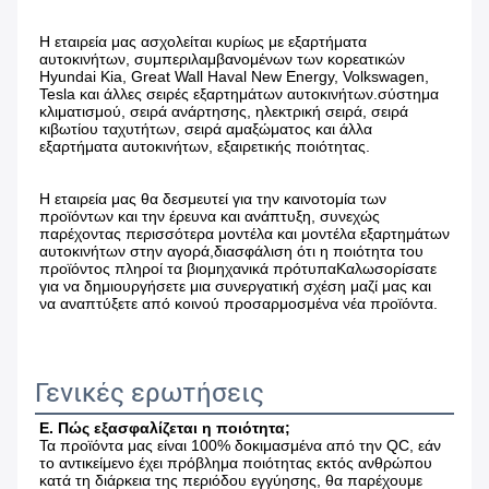
Η εταιρεία μας ασχολείται κυρίως με εξαρτήματα 
αυτοκινήτων, συμπεριλαμβανομένων των κορεατικών 
Hyundai Kia, Great Wall Haval New Energy, Volkswagen, 
Tesla και άλλες σειρές εξαρτημάτων αυτοκινήτων.σύστημα 
κλιματισμού, σειρά ανάρτησης, ηλεκτρική σειρά, σειρά 
κιβωτίου ταχυτήτων, σειρά αμαξώματος και άλλα 
εξαρτήματα αυτοκινήτων, εξαιρετικής ποιότητας.
Η εταιρεία μας θα δεσμευτεί για την καινοτομία των 
προϊόντων και την έρευνα και ανάπτυξη, συνεχώς 
παρέχοντας περισσότερα μοντέλα και μοντέλα εξαρτημάτων 
αυτοκινήτων στην αγορά,διασφάλιση ότι η ποιότητα του 
προϊόντος πληροί τα βιομηχανικά πρότυπαΚαλωσορίσατε 
για να δημιουργήσετε μια συνεργατική σχέση μαζί μας και 
να αναπτύξετε από κοινού προσαρμοσμένα νέα προϊόντα.
Γενικές ερωτήσεις
Ε. Πώς εξασφαλίζεται η ποιότητα;
Τα προϊόντα μας είναι 100% δοκιμασμένα από την QC, εάν 
το αντικείμενο έχει πρόβλημα ποιότητας εκτός ανθρώπου 
κατά τη διάρκεια της περιόδου εγγύησης, θα παρέχουμε 