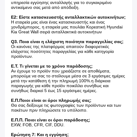
υπηρεσία εγγύησης ανταλλαγής για το συγκεκριμένο 
αντικείμενο σας μετά από απόδειξη.
Ε2: Είστε κατασκευαστής ανταλλακτικών αυτοκινήτων;
Η εταιρεία μας είναι ένας κατασκευαστής και ένας 
χονδρέμπορος, η εταιρεία μας πουλάει Κορεατική Hyundai 
Kia Great Wall σειρά ανταλλακτικά αυτοκινήτων
Q3. Ποια είναι η ελάχιστη ποιότητα παραγγελίας σας;
Οι κανόνες της πλατφόρμας απαιτούν διαφορετικές 
ελάχιστες ποσότητες παραγγελίας για κάθε κατηγορία 
προϊόντων.
Ε.Τ. Τι γίνεται με το χρόνο παράδοσης;
Αν έχουμε το προϊόν που χρειάζεστε σε αποθέματα, 
μπορούμε να σας το στείλουμε μέσα σε 3 εργάσιμες ημέρες 
μετά την κατάθεση ή την πληρωμή 100%.η διάρκεια 
παραγωγής για κάθε προϊόν ποικίλλει συνήθως και 
συνήθως διαρκεί 5 έως 15 εργάσιμες ημέρες.
Ε.Π.Ποιοι είναι οι όροι πληρωμής σας;
Θα σας δείξουμε τις φωτογραφίες των προϊόντων και των 
πακέτων πριν πληρώσετε το υπόλοιπο.
Ε.Π.Π. Ποιοι είναι οι όροι παράδοσης;
EXW, FOB, CFR, CIF, DDU.
Ερώτηση 7: Και η εγγύηση;