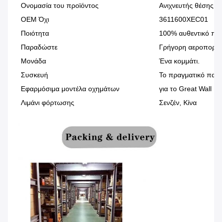
Ονομασία του προϊόντος
Ανιχνευτής θέσης α
OEM Όχι
3611600XEC01
Ποιότητα
100% αυθεντικό π
Παραδώστε
Γρήγορη αεροπορικ
Μονάδα
Ένα κομμάτι.
Συσκευή
Το πραγματικό πακε
Εφαρμόσιμα μοντέλα οχημάτων
για το Great Wall 
Λιμάνι φόρτωσης
Σενζέν, Κίνα