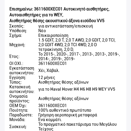
Επισημαίνω:
3611600XEC01 Αυτοκινητό αισθητήρες
,
Αυτοαισθητήρες για το WEY
,
Αισθητήρας θέσης ακουστικού άξονα εισόδου VV5
Σκοπός:
για αντικατάσταση/επισκευή
Υπόθεση:
Νέο
Σχήμα:
Επικαιροποίηση
1.5 GDIT, 2,0 T, 2,0 T AWD, 2,0 GDIT, 2,0 TCI,
Μηχανή:
2,0 GDIT 4WD, 2,0 TCI 4WD, 2,0 D
τετρακίνηση, 2,0 D,
Το 2015-, 2020-, 2017-, 2013-, 2013-, 2019-,
Έτος:
2014-, 2019-, 2019-
ΟΙ ΟΧΙ.:
3611600XEC01
Εγκατάσταση
Χέι, Χάβαλ.
αυτοκινήτου:
Εγγύηση:
12 μήνες
Τύπος:
Αισθητήρας θέσης αξόνων
Κατασκευή
για το Haval Hover H4 H6 H8 H9 WEY VV5
αυτοκινήτου:
Ονομασία
Αισθητήρας θέσης αξόνων
προϊόντος:
OEM Όχι:
3611600XEC01
Ποιότητα:
100% αυθεντικό πρωτότυπο
Παραδώστε:
Γρήγορη αεροπορική μεταφορά
Μονάδα:
Ένα κομμάτι.
Το πραγματικό πακετάρισμα του Μεγάλου
Συσκευή:
Τείχους