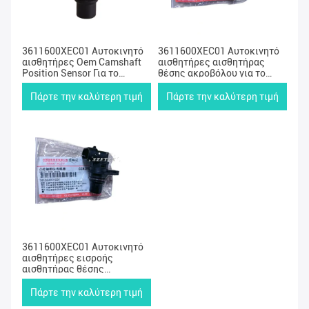
Προϊόντα
3611600XEC01 Αυτοκινητό
3611600XEC01 Αυτοκινητό
αισθητήρες Oem Camshaft
αισθητήρες αισθητήρας
Position Sensor Για το
θέσης ακροβόλου για το
Μεγάλο Τείχος Haval Hover
μεγάλο τείχος H4 H6 H8 H9
H4 H6
WEY VV5
Πάρτε την καλύτερη τιμή
Πάρτε την καλύτερη τιμή
3611600XEC01 Αυτοκινητό
αισθητήρες εισροής
αισθητήρας θέσης
ατρακτοφόρου για
περιπλανώμενο H4 H6 H8 H9
Πάρτε την καλύτερη τιμή
WEY VV5