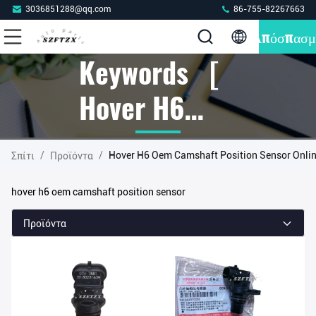
3036851288@qq.com
86-755-82267663
Απόσπασμ
Keywords [
Hover H6
Oem
/
/
Hover H6 Oem Camshaft Position Sensor Onli
Σπίτι
Προϊόντα
Camshaft
hover h6 oem camshaft position sensor
Position
Προϊόντα
Sensor ]
Match 3