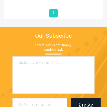
1
Our Subscribe
Lorem sum is not simply 
random text.
Στείλε