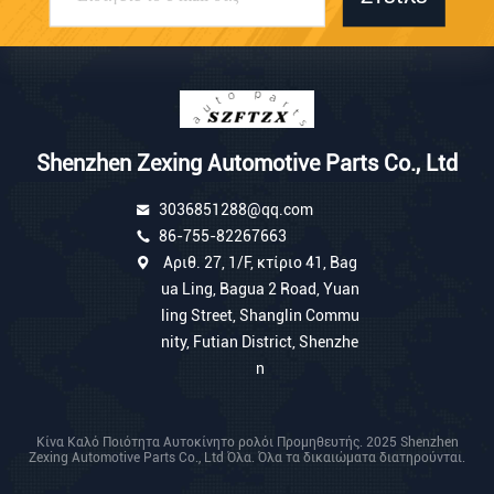
χρησιμοποιούμε Διεθνή ειδική
γραμμή, FedEx, DHL, UPS για
αποστολή, και ο χρόνος αποστολής
Shenzhen Zexing Automotive Parts Co., Ltd
3036851288@qq.com
είναι συνήθως 5-15 εργάσιμες
86-755-82267663
Αριθ. 27, 1/F, κτίριο 41, Bag
ημέρες.Ο εκτιμώμενος χρόνος για
ua Ling, Bagua 2 Road, Yuan
ling Street, Shanglin Commu
nity, Futian District, Shenzhe
προχωρημένη αποστολή στο Global
n
AliExpress είναι 10-30 εργάσιμα
Κίνα Καλό Ποιότητα Αυτοκίνητο ρολόι Προμηθευτής. 2025 Shenzhen
Zexing Automotive Parts Co., Ltd Όλα. Όλα τα δικαιώματα διατηρούνται.