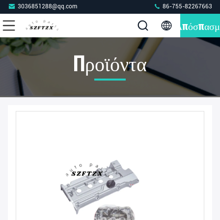
3036851288@qq.com
86-755-82267663
Απόσπασμ
Προϊόντα