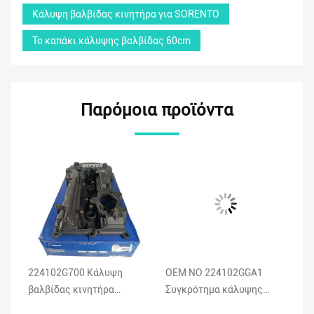
Κάλυψη βαλβίδας κινητήρα για SORENTO
είναι η επιπλέον χρέωση που η τοπική
Το καπάκι κάλυψης βαλβίδας 60cm
χώρα εισπράττει από τον αγοραστή.Όσο
για το ποσό των τελωνειακών δασμών
Παρόμοια προϊόντα
εξαρτάται από την εθνική σας
πολιτικήΠαρακαλώ πληρώστε χωριστά τα
τελωνειακά τέλη.
224102G700 Κάλυψη
OEM NO 224102GGA1
Hy
βαλβίδας κινητήρα
Συγκρότημα κάλυψης
Π
Εφοδιασμός: Συνήθως αποστέλλουμε
Συγκρότημα
βαλβίδας κινητήρα
κα