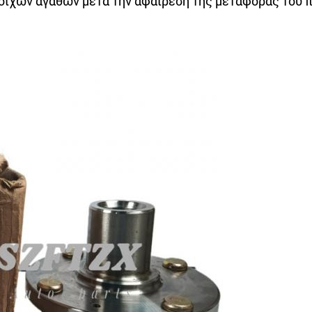
οιχων αγαθών μετά την αφαίρεση της μεταφοράς του 