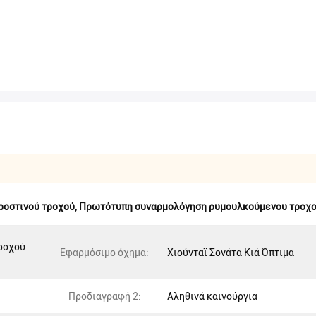
ροστινού τροχού
,
Πρωτότυπη συναρμολόγηση ρυμουλκούμενου τροχού
ροχού
Εφαρμόσιμο όχημα:
Χιούνταϊ Σονάτα Κιά Όπτιμα
Προδιαγραφή 2:
Αληθινά καινούργια