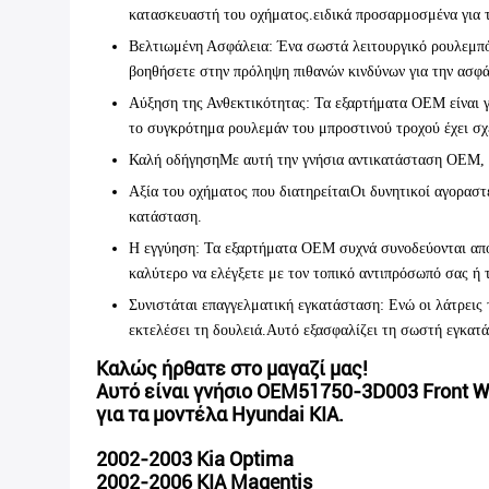
κατασκευαστή του οχήματος.ειδικά προσαρμοσμένα για τ
Βελτιωμένη Ασφάλεια
: Ένα σωστά λειτουργικό ρουλεμπό
βοηθήσετε στην πρόληψη πιθανών κινδύνων για την ασφά
Αύξηση της Ανθεκτικότητας
: Τα εξαρτήματα OEM είναι 
το συγκρότημα ρουλεμάν του μπροστινού τροχού έχει σχε
Καλή οδήγηση
Με αυτή την γνήσια αντικατάσταση OEM, μ
Αξία του οχήματος που διατηρείται
Οι δυνητικοί αγοραστ
κατάσταση.
Η εγγύηση
: Τα εξαρτήματα OEM συχνά συνοδεύονται από
καλύτερο να ελέγξετε με τον τοπικό αντιπρόσωπό σας ή 
Συνιστάται επαγγελματική εγκατάσταση
: Ενώ οι λάτρεις
εκτελέσει τη δουλειά.Αυτό εξασφαλίζει τη σωστή εγκα
Καλώς ήρθατε στο μαγαζί μας!
Αυτό είναι γνήσιο OEM51750-3D003 Front Wh
για τα μοντέλα Hyundai KIA.
2002-2003 Kia Optima
2002-2006 KIA Magentis