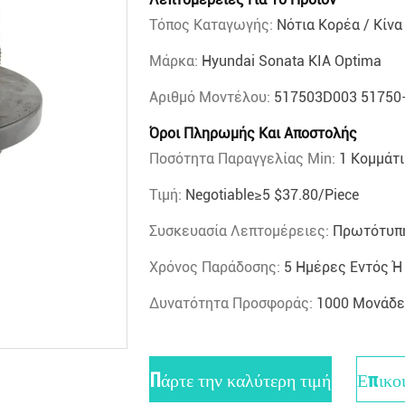
Τόπος Καταγωγής:
Νότια Κορέα / Κίνα
Μάρκα:
Hyundai Sonata KIA Optima
Αριθμό Μοντέλου:
517503D003 51750-
Όροι Πληρωμής Και Αποστολής
Ποσότητα Παραγγελίας Min:
1 Κομμάτι
Τιμή:
Negotiable≥5 $37.80/piece
Συσκευασία Λεπτομέρειες:
Πρωτότυπη
Χρόνος Παράδοσης:
5 Ημέρες Εντός 
Δυνατότητα Προσφοράς:
1000 Μονάδε
Πάρτε την καλύτερη τιμή
Επικο