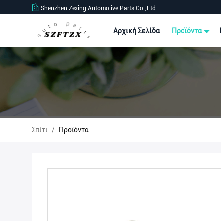
Shenzhen Zexing Automotive Parts Co., Ltd
Αρχική Σελίδα
Προϊόντα
Σπίτι
/
Προϊόντα