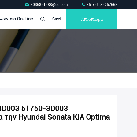
3036851288@qq.com
86-755-82267663
Απόσπασμα
Ψωνίσει On-Line
Greek
3D003 51750-3D003
 την Hyundai Sonata KIA Optima