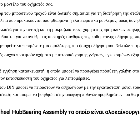
ο μοντέλο του οχήματός σας.
ρ του μπροστινού τροχού είναι ζωτικής σημασίας για τη διατήρηση της σταθε
λεια που προκαλούνται από φθαρμένα ή ελαττωματικά ρουλεμάν, όπως δονήσε
γνωστά για την αντοχή και τη μακροζωία τους, χάρη στη χρήση υλικών υψηλή
διαστεί για να αντέξει τις αυστηρές συνθήκες της καθημερινής οδήγησης, πα
πορείτε να περιμένετε μια ομαλότερη, πιο ήσυχη οδήγηση που βελτιώνει τη 
ές συχνά προτιμούν οχήματα με ιστορικό χρήσης γνήσιων, εγκεκριμένων εξαρτ
 εγγύηση κατασκευαστή, η οποία μπορεί να προσφέρει πρόσθετη γαλήνη στο 
τον κατασκευαστή του οχήματος για λεπτομέρειες.
 του DIY μπορεί να πειραστούν να ασχοληθούν με την εγκατάσταση μόνοι τους,
τάσταση και μπορεί να βοηθήσει στην αποφυγή πιθανών προβλημάτων που θα 
eel HubBearing Assembly το οποίο είναι ολοκαίνουργιο