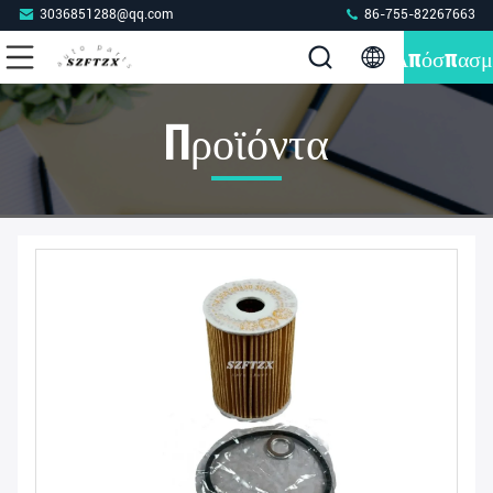
3036851288@qq.com
86-755-82267663
Απόσπασμ
Προϊόντα