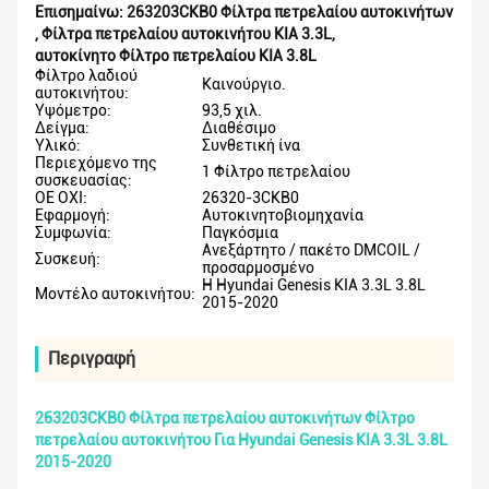
Επισημαίνω:
263203CKB0 Φίλτρα πετρελαίου αυτοκινήτων
,
Φίλτρα πετρελαίου αυτοκινήτου KIA 3.3L
,
αυτοκίνητο Φίλτρο πετρελαίου KIA 3.8L
Φίλτρο λαδιού
Καινούργιο.
αυτοκινήτου:
Υψόμετρο:
93,5 χιλ.
Δείγμα:
Διαθέσιμο
Υλικό:
Συνθετική ίνα
Περιεχόμενο της
1 Φίλτρο πετρελαίου
συσκευασίας:
ΟΕ ΟΧΙ:
26320-3CKB0
Εφαρμογή:
Αυτοκινητοβιομηχανία
Συμφωνία:
Παγκόσμια
Ανεξάρτητο / πακέτο DMCOIL /
Συσκευή:
προσαρμοσμένο
Η Hyundai Genesis KIA 3.3L 3.8L
Μοντέλο αυτοκινήτου:
2015-2020
Περιγραφή
263203CKB0 Φίλτρα πετρελαίου αυτοκινήτων Φίλτρο
πετρελαίου αυτοκινήτου Για Hyundai Genesis KIA 3.3L 3.8L
2015-2020