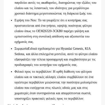
παγιδεύει αυτές τις ακαθαρσίες, διατηρώντας την ιξώδες του
ελαίου και τις λιπαντικές του ιδιότητες για μεγαλύτερο
χρονικό διάστημα.μεγιστοποιώντας τη διάρκεια ζωής του.
Ειρήνη του Νου
: Το να γνωρίζετε ότι ο κινητήρας σας
προστατεύεται από ένα γνήσιο, υψηλής ποιότητας φίλτρο
ελαίου όπως το OEM26320-3CKB0 παρέχει γαλήνη και
εμπιστοσύνη στη συνολική απόδοση και αξιοπιστία του
οχήματός σας.
Συμφωνία
Ειδικά σχεδιασμένο για Hyundai Genesis, KIA
Sedona, και άλλα επιλεγμένα μοντέλα, αυτό το φίλτρο ελαίου
εξασφαλίζει την τέλεια προσαρμογή και συμβατότητα με τις
προδιαγραφές του κινητήρα του οχήματός σας.
Φιλικό προς το περιβάλλον
: Η ορθή διάθεση του φίλτρου
ελαίου και οι τακτικές αλλαγές ελαίου συμβάλλουν σε ένα
υγιέστερο περιβάλλον μειώνοντας την ποσότητα μολυσμένου
ελαίου που εισέρχεται στις πλωτές οδούς μας και στις
χωματερές.όταν συντηρούνται και απορρίπτονται σωστά,
υποστηρίζει πρακτικές φιλικές προς το περιβάλλον.