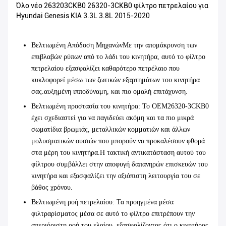
Όλο νέο 263203CKB0 26320-3CKB0 φίλτρο πετρελαίου για
Hyundai Genesis KIA 3.3L 3.8L 2015-2020
Βελτιωμένη Απόδοση Μηχανών
Με την απομάκρυνση των
επιβλαβών ρύπων από το λάδι του κινητήρα, αυτό το φίλτρο
πετρελαίου εξασφαλίζει καθαρότερο πετρέλαιο που
κυκλοφορεί μέσω των ζωτικών εξαρτημάτων του κινητήρα
σας.αυξημένη ιπποδύναμη, και πιο ομαλή επιτάχυνση.
Βελτιωμένη προστασία του κινητήρα
: Το OEM26320-3CKB0
έχει σχεδιαστεί για να παγιδεύει ακόμη και τα πιο μικρά
σωματίδια βρωμιάς, μεταλλικών κομματιών και άλλων
μολυσματικών ουσιών που μπορούν να προκαλέσουν φθορά
στα μέρη του κινητήρα.Η τακτική αντικατάσταση αυτού του
φίλτρου συμβάλλει στην αποφυγή δαπανηρών επισκευών του
κινητήρα και εξασφαλίζει την αξιόπιστη λειτουργία του σε
βάθος χρόνου.
Βελτιωμένη ροή πετρελαίου
: Τα προηγμένα μέσα
φιλτραρίσματος μέσα σε αυτό το φίλτρο επιτρέπουν την
απεριόριστη ροή του ελαίου, εξασφαλίζοντας ότι ο κινητήρας