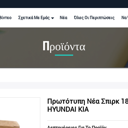
Βίντεο
Σχετικά Με Εμάς
Νέα
Όλες Οι Περιπτώσεις
Να 
Προϊόντα
Πρωτότυπη Νέα Σπιρκ 188
HYUNDAI KIA
Λεπτομέρειες Για Το Προϊόν