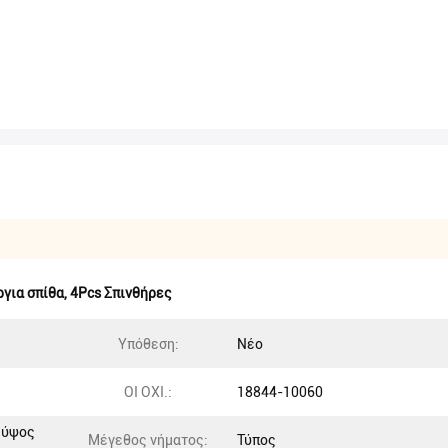
για σπίθα
,
4Pcs Σπινθήρες
Υπόθεση:
Νέο
ΟΙ ΟΧΙ.:
18844-10060
 ύψος
Μέγεθος νήματος:
Τύπος