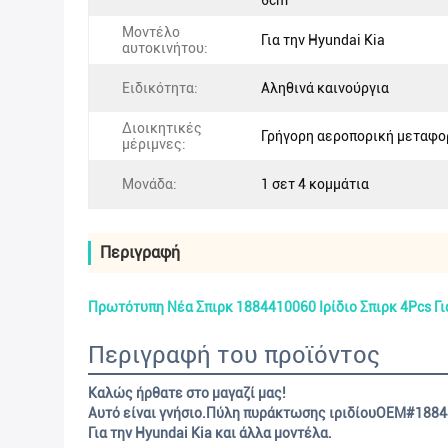
6cm
Μοντέλο
Για την Hyundai Kia
αυτοκινήτου:
Ειδικότητα:
Αληθινά καινούργια
Διοικητικές
Γρήγορη αεροπορική μεταφο
μέριμνες:
Μονάδα:
1 σετ 4 κομμάτια
Περιγραφή
Πρωτότυπη Νέα Σπιρκ 1884410060 Ιρίδιο Σπιρκ 4Pcs Γ
Περιγραφή του προϊόντος
Καλώς ήρθατε στο μαγαζί μας!
Αυτό είναι γνήσιο.
Πύλη πυράκτωσης ιριδίου
OEM#
1884
Για την Hyundai Kia και άλλα μοντέλα.