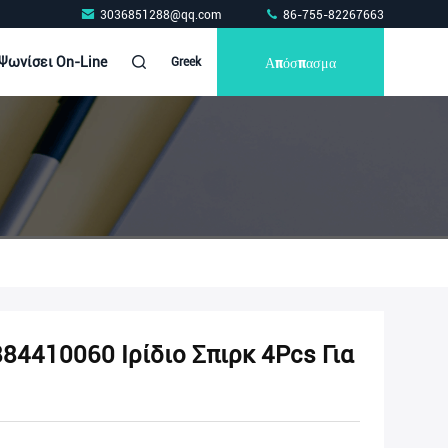
3036851288@qq.com
86-755-82267663
Απόσπασμα
Ψωνίσει On-Line
Greek
4410060 Ιρίδιο Σπιρκ 4Pcs Για