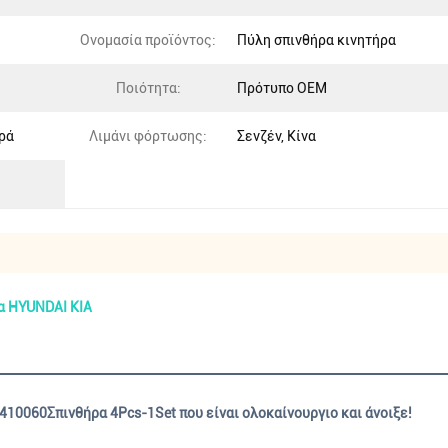
Ονομασία προϊόντος:
Πύλη σπινθήρα κινητήρα
Ποιότητα:
Πρότυπο OEM
ρά
Λιμάνι φόρτωσης:
Σενζέν, Κίνα
ια HYUNDAI KIA
410060
Σπινθήρα 4Pcs-1Set που είναι ολοκαίνουργιο και άνοιξε!