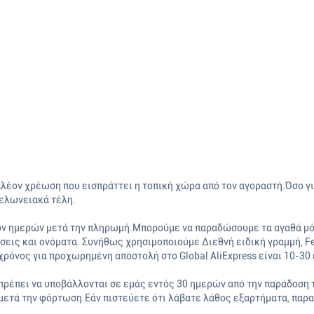
πλέον χρέωση που εισπράττει η τοπική χώρα από τον αγοραστή.Όσο γ
ελωνειακά τέλη.
ν ημερών μετά την πληρωμή.Μπορούμε να παραδώσουμε τα αγαθά μόν
σεις και ονόματα. Συνήθως χρησιμοποιούμε Διεθνή ειδική γραμμή, Fe
ρόνος για προχωρημένη αποστολή στο Global AliExpress είναι 10-30
πρέπει να υποβάλλονται σε εμάς εντός 30 ημερών από την παράδοση
μετά την φόρτωση.Εάν πιστεύετε ότι λάβατε λάθος εξαρτήματα, παρ