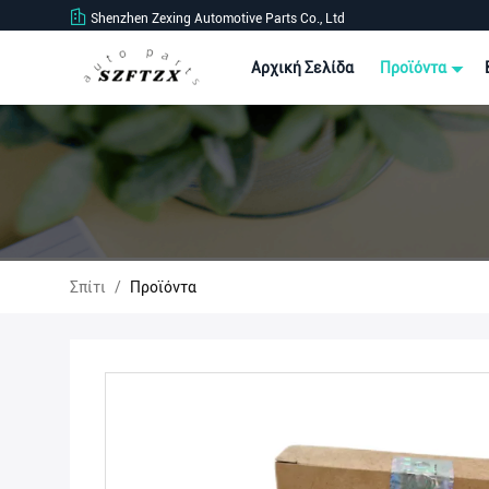
Shenzhen Zexing Automotive Parts Co., Ltd
Αρχική Σελίδα
Προϊόντα
Σπίτι
/
Προϊόντα