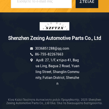
Στείλε
Shenzhen Zexing Automotive Parts Co., Ltd
3036851288@qq.com
86-755-82267663
Αριθ. 27, 1/F, κτίριο 41, Bag
ua Ling, Bagua 2 Road, Yuan
ling Street, Shanglin Commu
nity, Futian District, Shenzhe
n
Κίνα Καλό Ποιότητα Αυτοκίνητο ρολόι Προμηθευτής. 2025 Shenzhen
Zexing Automotive Parts Co., Ltd Όλα. Όλα τα δικαιώματα διατηρούνται.