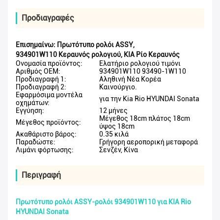
Προδιαγραφές
Επισημαίνω:
Πρωτότυπο ρολόι ASSY
,
934901W110 Κεραυνός ρολογιού
,
KIA Ρίο Κεραυνός
Ονομασία προϊόντος:
Ελατήριο ρολογιού τιμόνι
Αριθμός OEM:
934901W110 93490-1W110
Προδιαγραφή 1:
Αληθινή Νέα Κορέα
Προδιαγραφή 2:
Καινούργιο.
Εφαρμόσιμα μοντέλα
για την Kia Rio HYUNDAI Sonata
οχημάτων:
Εγγύηση:
12 μήνες
Μέγεθος 18cm πλάτος 18cm
Μέγεθος προϊόντος:
ύψος 18cm
Ακαθάριστο βάρος:
0.35 κιλά
Παραδώστε:
Γρήγορη αεροπορική μεταφορά
Λιμάνι φόρτωσης:
Σενζέν, Κίνα
Περιγραφή
Πρωτότυπο ρολόι ASSY-ρολόι 934901W110 για KIA Rio
HYUNDAI Sonata