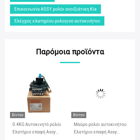
Επικοινωνία ASSY ρολόι ανοιξιάτικη Kia
Ελέγχος ελατηρίου ρολογιού αυτοκινήτου
Παρόμοια προϊόντα
Βίντεο
Βίντεο
Βίν
0.4KG Αυτοκινητό ρολόι
Μαύρο ρολόι αυτοκινήτου
93
Ελατήριο επαφή Assy
Ελατήριο επαφή Assy
ρο
93490F0210 Hyundai
93490C1210 Για Hyundai
As