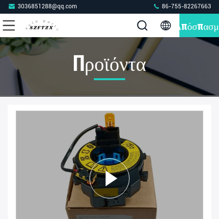
3036851288@qq.com
86-755-82267663
Απόσπασμ
Προϊόντα