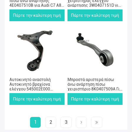
πίσω άνω ανάρτησης
χειριστήρας ελέγχου
4E0407510B για Audi C7 A8
ανάρτησης 3W0407151D για
VW PHAETON
Bentley Continental GT 2012-
2019
Πάρτε την καλύτερη τιμή
Πάρτε την καλύτερη τιμή
Αυτοκινητό αναστολή
Μπροστά αριστερά πίσω
Αυτοκινητό βραχίονα
άνω ανάρτηση πίσω
ελέγχου 545002E000
χειριστήριο 8K0407509A Για
545012E000 Για την Hyundai
A5 Sportback 8TA
του Πεκίνου
Πάρτε την καλύτερη τιμή
Πάρτε την καλύτερη τιμή
1
2
3