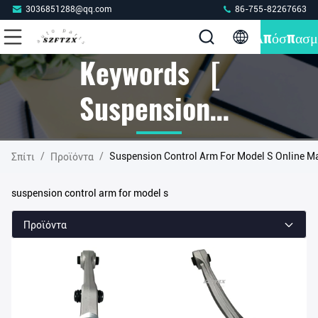
3036851288@qq.com
86-755-82267663
Απόσπασμ
Keywords [
Suspension
Control Arm
/
/
Suspension Control Arm For Model S Online M
Σπίτι
Προϊόντα
For Model S ]
suspension control arm for model s
Match 40
Προϊόντα
Προϊόντα