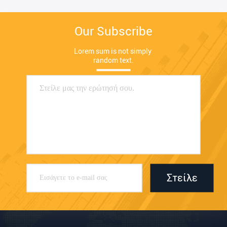
Our Subscribe
Lorem sum is not simply 
random text.
Στείλε