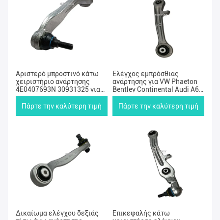
Αριστερό μπροστινό κάτω
Ελέγχος εμπρόσθιας
χειριστήριο ανάρτησης
ανάρτησης για VW Phaeton
4E0407693N 30931325 για
Bentley Continental Audi A6
Audi A8 D3 BENTLEY VW
A8
Πάρτε την καλύτερη τιμή
Πάρτε την καλύτερη τιμή
Δικαίωμα ελέγχου δεξιάς
Επικεφαλής κάτω